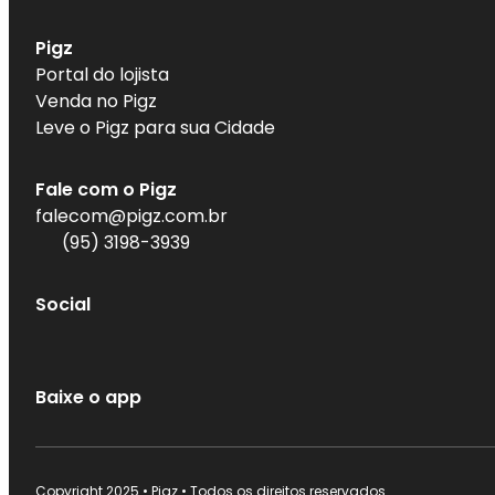
Pigz
Portal do lojista
Venda no Pigz
Leve o Pigz para sua Cidade
Fale com o Pigz
falecom@pigz.com.br
(
95
)
3198-3939
Social
Baixe o app
Copyright 2025 • Pigz • Todos os direitos reservados